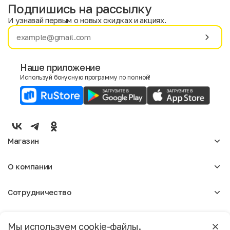
Подпишись на рассылку
И узнавай первым о новых скидках и акциях.
Имя
Фамилия
Наше приложение
Используй бонусную программу по полной!
E-mail
Пол
Мужской
Женский
Магазин
Согласие на получение чеков по электронной почте
Женское
О компании
Мужское
Аксессуары
О нас
Детское
Сотрудничество
Отзывы
Блог
Оптовикам
Вакансии
Помощь
Москва
Арендодателям
Магазины
Мы используем cookie-файлы.
Реклама