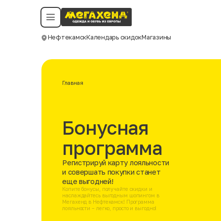
Условия пользования
Политика конфиденциальности
Смотреть все даты
©️ Мегахенд 2026. Все права защищены.
Нефтекамск
Календарь скидок
Магазины
Москва
Главная
Бонусная
программа
Регистрируй карту лояльности
и совершать покупки станет
еще выгодней!
Копите бонусы, получайте скидки и
наслаждайтесь выгодным шопингом в
Мегахенд в Нефтекамск! Программа
лояльности – легко, просто и выгодно!