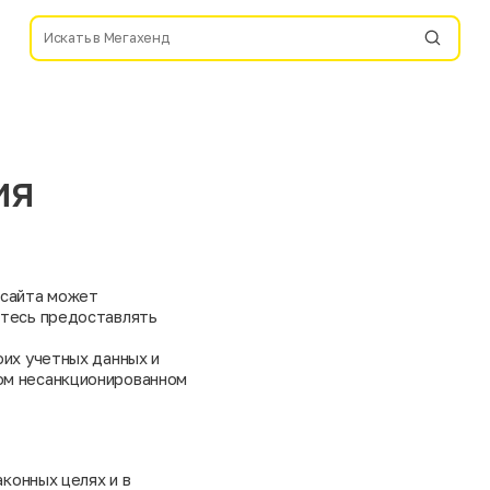
ия
 сайта может
етесь предоставлять
оих учетных данных и
ом несанкционированном
аконных целях и в