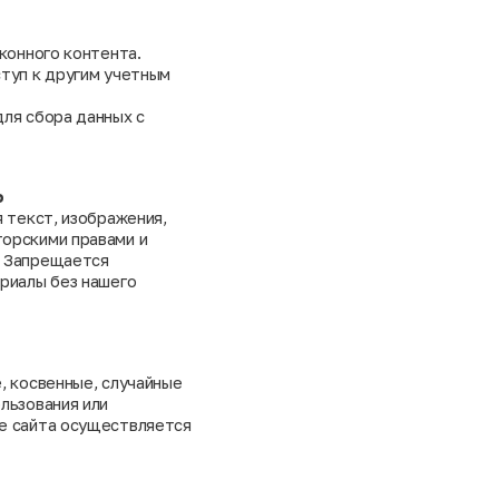
аконного контента.
ступ к другим учетным
для сбора данных с
ь
я текст, изображения,
торскими правами и
. Запрещается
ериалы без нашего
, косвенные, случайные
льзования или
ие сайта осуществляется