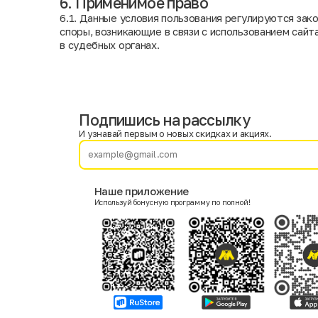
6. Применимое право
6.1. Данные условия пользования регулируются за
споры, возникающие в связи с использованием сай
в судебных органах.
Подпишись на рассылку
Имя
Фамилия
И узнавай первым о новых скидках и акциях.
E-mail
Наше приложение
Используй бонусную программу по полной!
Пол
Мужской
Женский
Согласие на получение чеков по электронной почте