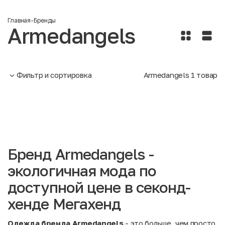
Главная
-
Бренды
Armedangels
Фильтр и сортировка
Armedangels
1
товар
Бренд Armedangels -
экологичная мода по
доступной цене в секонд-
хенде Мегахенд
Одежда бренда Armedangels
- это больше, чем просто