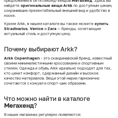
предложения в сети секонд-хендов
Мегахенд
. Здесь вы
найдёте
оригинальные вещи Arkk
по доступным ценам,
сохранившие презентабельный внешний вид и удобство в
носке.
Кроме Arkk, в нашем каталоге вы также можете
купить
Stradivarius
,
Venice
и
Zara
— бренды, сочетающие
актуальный стиль и доступную цену.
Почему выбирают Arkk?
Arkk Copenhagen
- это скандинавский бренд, известный
своими минималистичными кроссовками и спортивным
стилем. Одежда и обувь Arkk идеально подходят для тех,
кто ценит комфорт, сдержанный дизайн и высокое
качество материалов. Вещи этой марки гармонично
сочетаются с кэжуал и спорт-шик образами.
Что можно найти в каталоге
Мегахенд
?
В наших магазинах регулярно появляются: