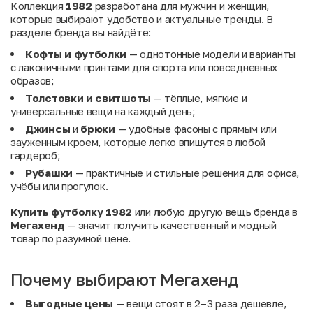
Коллекция
1982
разработана для мужчин и женщин,
которые выбирают удобство и актуальные тренды. В
разделе бренда вы найдёте:
Кофты и футболки
— однотонные модели и варианты
с лаконичными принтами для спорта или повседневных
образов;
Толстовки и свитшоты
— тёплые, мягкие и
универсальные вещи на каждый день;
Джинсы
и
брюки
— удобные фасоны с прямым или
зауженным кроем, которые легко впишутся в любой
гардероб;
Рубашки
— практичные и стильные решения для офиса,
учёбы или прогулок.
Купить футболку 1982
или любую другую вещь бренда в
Мегахенд
— значит получить качественный и модный
товар по разумной цене.
Почему выбирают Мегахенд
Выгодные цены
— вещи стоят в 2–3 раза дешевле,